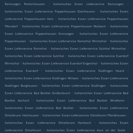
.
.
Rannungen Rottershausen
Italienisches Essen Lieferservice Rannungen
.
Italienisches Essen Lieferservice Poppenhausen Ebenhausen
Italienisches Essen
.
Lieferservice Poppenhausen Hain
Italienisches Essen Lieferservice Poppenhausen
.
.
Pfersdorf
Italienisches Essen Lieferservice Poppenhausen Maibach
Italienisches
.
Essen Lieferservice Poppenhausen Kronungen
Italienisches Essen Lieferservice
.
.
Poppenhausen
Italienisches Essen Lieferservice Ramsthal Wirmsthal
Italienisches
.
.
Essen Lieferservice Ramsthal
Italienisches Essen Lieferservice Sulzthal Wirmsthal
.
Italienisches Essen Lieferservice Sulzthal
Italienisches Essen Lieferservice Euerdorf
.
.
Wirmsthal
Italienisches Essen Lieferservice Euerdorf Engenthal
Italienisches Essen
.
.
Lieferservice Euerdorf
Italienisches Essen Lieferservice Nüdlingen Haard
.
Italienisches Essen Lieferservice Nüdlingen Winkels
Italienisches Essen Lieferservice
.
.
Nüdlingen Burghausen
Italienisches Essen Lieferservice Nüdlingen
Italienisches
.
Essen Lieferservice Bad Bocklet Großenbrach
Italienisches Essen Lieferservice Bad
.
.
Bocklet Aschach
Italienisches Essen Lieferservice Bad Bocklet Windheim
.
Italienisches Essen Lieferservice Bad Bocklet
Italienisches Essen Lieferservice
.
.
Dittelbrunn Holzhausen
Italienisches Essen Lieferservice Dittelbrunn Pfändhausen
.
Italienisches Essen Lieferservice Dittelbrunn Hambach
Italienisches Essen
.
.
Lieferservice Dittelbrunn
Italienisches Essen Lieferservice Aura an der Saale